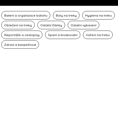
Balení a organizace batohu
Boty na treky
Hygiena na treku
Oblečení na treky
Ostatní články
Ostatní vybavení
Reportáže a cestopisy
Spaní a bivakování
Vaření na treku
Zdraví a bezpečnost