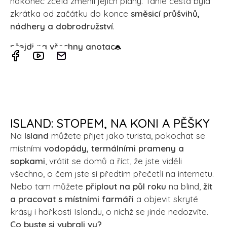
nakonec zcela změnil jejich plány. Tahle cesta byla
zkrátka od začátku do konce
směsicí průšvihů,
nádhery a dobrodružství
.
přejdi na všechny anotace
ISLAND: STOPEM, NA KONI A PĚŠKY
Na
Island
můžete přijet jako turista, pokochat se
místními
vodopády, termálními prameny a
sopkami
, vrátit se domů a říct, že jste viděli
všechno, o čem jste si předtím přečetli na internetu.
Nebo tam můžete
připlout na půl roku
na blind,
žít
a pracovat s místními farmáři
a objevit skryté
krásy i hořkosti Islandu, o nichž se jinde nedozvíte.
Co byste si vybrali vy?