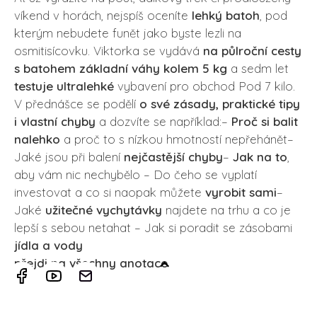
víkend v horách, nejspíš oceníte
lehký batoh
, pod
kterým nebudete funět jako byste lezli na
osmitisícovku. Viktorka se vydává
na půlroční cesty
s batohem základní váhy kolem 5 kg
a sedm let
testuje ultralehké
vybavení pro obchod Pod 7 kilo.
V přednášce se podělí
o své zásady, praktické tipy
i vlastní chyby
a dozvíte se například:–
Proč si balit
nalehko
a proč to s nízkou hmotností nepřehánět–
Jaké jsou při balení
nejčastější chyby
–
Jak na to
,
aby vám nic nechybělo – Do čeho se vyplatí
investovat a co si naopak můžete
vyrobit sami
–
Jaké
užitečné vychytávky
najdete na trhu a co je
lepší s sebou netahat – Jak si poradit se zásobami
jídla a vody
přejdi na všechny anotace