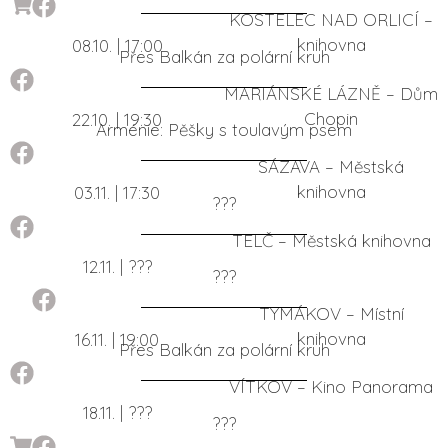
KOSTELEC NAD ORLICÍ –
knihovna
08.10. | 17:00
Přes Balkán za polární kruh
MARIÁNSKÉ LÁZNĚ – Dům
Chopin
22.10. | 19:30
Arménie: Pěšky s toulavým psem
SÁZAVA – Městská
knihovna
03.11. | 17:30
???
TELČ – Městská knihovna
12.11. | ???
???
TYMÁKOV – Místní
knihovna
16.11. | 19:00
Přes Balkán za polární kruh
VÍTKOV – Kino Panorama
18.11. | ???
???