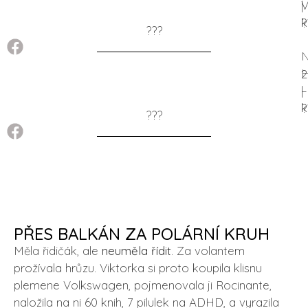
V
|
k
?
???
2
–
|
k
?
???
PŘES BALKÁN ZA POLÁRNÍ KRUH
Měla řidičák, ale
neuměla řídit
. Za volantem
prožívala hrůzu. Viktorka si proto koupila klisnu
plemene Volkswagen, pojmenovala ji Rocinante,
naložila na ni 60 knih, 7 pilulek na ADHD, a vyrazila