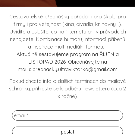
Cestovatelské přednášky pořádám pro školy, pro
firmy i pro veřejnost (kina, divadla, knihovny…).
Uvidíte a uslyšíte, co na internetu ani v průvodcích
nenajdete. Kombinace humoru, informací, příběhů
a inspirace multimediální formou.
Aktuálně sestavujeme program na ŘÍJEN a
LISTOPAD 2026.
Objednávejte na
mailu:
prednasky.ultraviktorka@gmail.com
Pokud chcete info o dalších termínech do mailové
schránky, přihlaste se k odběru newsletteru (cca 2
x ročně).