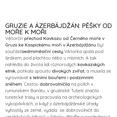
GRUZIE A ÁZERBÁJDŽÁN: PĚŠKY OD
MOŘE K MOŘI
Viktorčin
přechod Kavkazu od Černého moře v
Gruzii ke Kaspickému moři v Ázerbájdžánu
byl
součástí
sedmiměsíční cesty.
Viktorka spala pod
širákem, pod plachtou nebo u místních. A tak
nahlédla do života lidí různorodých
kavkazských
etnik
, potkala spoustu
divokých zvířat
, a musela se
vyrovnávat
s letními bouřemi i podzimním
sněhem
. Cestou
dobrovolničila
na polích v
rumunském Banátu, v gruzínské Tušetii značila
turistické trasy a pracovala na archeologických
vykopávkách, a když ji ázerbájdžánské úřady
vyhostily ze země, vydala se dobrovolničit do
uprchlických táborů v Srbsku. Přijďte si poslechnout