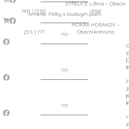
STŘELICE u Brna – Obecní
úřad
19.11. | 17:00
Arménie: Pěšky s toulavým psem
MOKRÁ HORÁKOV –
Obecní knihovna
23.11. | ???
???
–
2
O
|
k
?
???
–
2
|
k
?
???
–
2