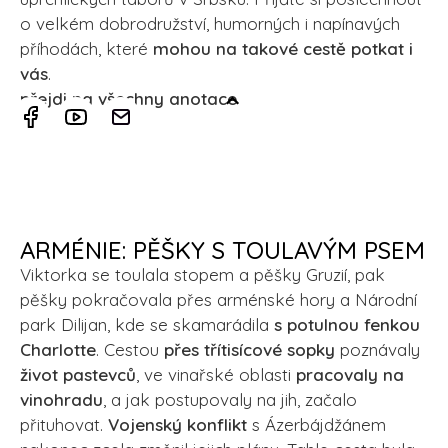
o velkém dobrodružství, humorných i napínavých
příhodách, které
mohou na takové cestě potkat i
vás
.
přejdi na všechny anotace
ARMÉNIE: PĚŠKY S TOULAVÝM PSEM
Viktorka se toulala stopem a pěšky Gruzií, pak
pěšky pokračovala přes arménské hory a Národní
park Dilijan, kde se skamarádila
s potulnou fenkou
Charlotte
. Cestou
přes třítisícové sopky
poznávaly
život pastevců
, ve vinařské oblasti
pracovaly na
vinohradu
, a jak postupovaly na jih, začalo
přituhovat.
Vojenský konflikt
s Ázerbájdžánem