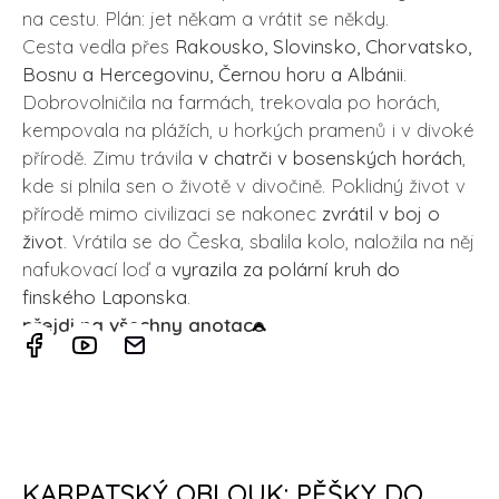
na cestu. Plán: jet někam a vrátit se někdy.
Cesta vedla přes
Rakousko, Slovinsko, Chorvatsko,
Bosnu a Hercegovinu, Černou horu a Albánii
.
Dobrovolničila na farmách, trekovala po horách,
kempovala na plážích, u horkých pramenů i v divoké
přírodě. Zimu trávila
v chatrči v bosenských horách
,
kde si plnila sen o životě v divočině. Poklidný život v
přírodě mimo civilizaci se nakonec
zvrátil v boj o
život
. Vrátila se do Česka, sbalila kolo, naložila na něj
nafukovací loď a
vyrazila za polární kruh do
finského Laponska
.
přejdi na všechny anotace
KARPATSKÝ OBLOUK: PĚŠKY DO