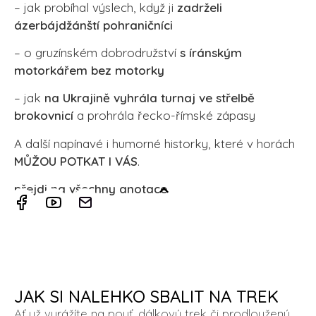
– jak probíhal výslech, když ji
zadrželi
ázerbájdžánští pohraničníci
– o gruzínském dobrodružství
s íránským
motorkářem bez motorky
– jak
na Ukrajině vyhrála turnaj ve střelbě
brokovnicí
a prohrála řecko-římské zápasy
A další napínavé i humorné historky, které v horách
MŮŽOU POTKAT I VÁS
.
přejdi na všechny anotace
JAK SI NALEHKO SBALIT NA TREK
Ať už vyrážíte na pouť, dálkový trek či prodloužený