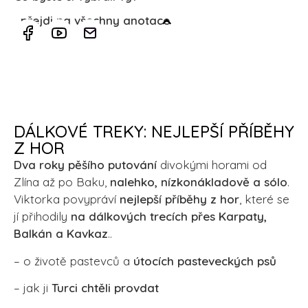
přejdi na všechny anotace
DÁLKOVÉ TREKY: NEJLEPŠÍ PŘÍBĚHY
Z HOR
Dva roky pěšího putování
divokými horami od
Zlína až po Baku,
nalehko, nízkonákladově a sólo
.
Viktorka povypráví
nejlepší příběhy z hor
, které se
jí přihodily
na dálkových trecích přes Karpaty,
Balkán a Kavkaz
..
– o životě pastevců a
útocích pasteveckých psů
– jak ji
Turci chtěli provdat