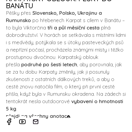
BANÁTU
Pěšky přes
Slovensko, Polsko, Ukrajinu a
Rumunsko
po hřebenech Karpat s cílem v Banátu –
to byla Viktorčina
tři a půl měsíční cesta
plná
dobrodružství. V horách se setkávala s místními lidmi
i s medvědy, potýkala se s útoky pasteveckých psů
a nepřízní počasí, procházela známými místy i těžko
prostupnou divočinou. Karpatský oblouk
přešla
podruhé po šesti letech
, aby porovnala, jak
se za tu dobu Karpaty změnily, jak ji posunuly
zkušenosti z ostatních dálkových treků, a aby o
cestě znovu natočila film, o který při první cestě
přišla, když byla v Rumunsku okradena. Na zádech si
tentokrát nesla outdoorové
vybavení o hmotnosti
5 kg
.
přejdi na všechny anotace