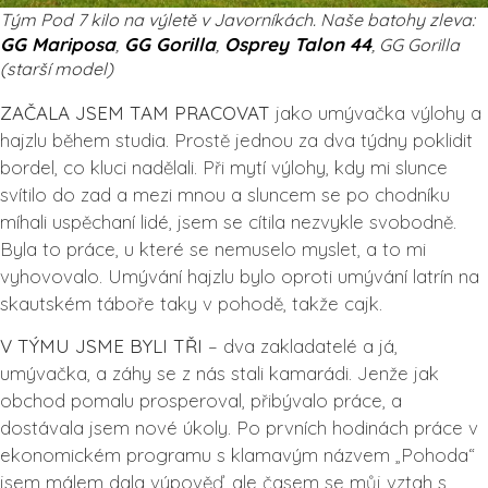
Tým Pod 7 kilo na výletě v Javorníkách. Naše batohy zleva:
GG Mariposa
GG Gorilla
Osprey Talon 44
,
,
, GG Gorilla
(starší model)
ZAČALA JSEM TAM PRACOVAT
jako umývačka výlohy a
hajzlu během studia. Prostě jednou za dva týdny poklidit
bordel, co kluci nadělali. Při mytí výlohy, kdy mi slunce
svítilo do zad a mezi mnou a sluncem se po chodníku
míhali uspěchaní lidé, jsem se cítila nezvykle svobodně.
Byla to práce, u které se nemuselo myslet, a to mi
vyhovovalo. Umývání hajzlu bylo oproti umývání latrín na
skautském táboře taky v pohodě, takže cajk.
V TÝMU JSME BYLI TŘI
– dva zakladatelé a já,
umývačka, a záhy se z nás stali kamarádi. Jenže jak
obchod pomalu prosperoval, přibývalo práce, a
dostávala jsem nové úkoly. Po prvních hodinách práce v
ekonomickém programu s klamavým názvem „Pohoda“
jsem málem dala výpověď, ale časem se můj vztah s