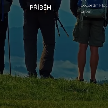
podsedmikilác
PŘÍBĚH
příběh