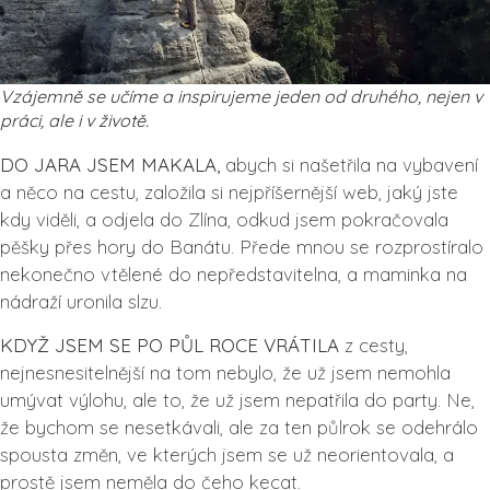
Vzájemně se učíme a inspirujeme jeden od druhého, nejen v
práci, ale i v životě.
DO JARA JSEM MAKALA,
abych si našetřila na vybavení
a něco na cestu, založila si nejpříšernější web, jaký jste
kdy viděli, a odjela do Zlína, odkud jsem pokračovala
pěšky přes hory do Banátu. Přede mnou se rozprostíralo
nekonečno vtělené do nepředstavitelna, a maminka na
nádraží uronila slzu.
KDYŽ JSEM SE PO PŮL ROCE VRÁTILA
z cesty,
nejnesnesitelnější na tom nebylo, že už jsem nemohla
umývat výlohu, ale to, že už jsem nepatřila do party. Ne,
že bychom se nesetkávali, ale za ten půlrok se odehrálo
spousta změn, ve kterých jsem se už neorientovala, a
prostě jsem neměla do čeho kecat.