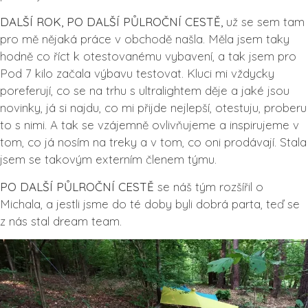
DALŠÍ ROK, PO DALŠÍ PŮLROČNÍ CESTĚ,
už se sem tam
pro mě nějaká práce v obchodě našla. Měla jsem taky
hodně co říct k otestovanému vybavení, a tak jsem pro
Pod 7 kilo začala výbavu testovat. Kluci mi vždycky
poreferují, co se na trhu s ultralightem děje a jaké jsou
novinky, já si najdu, co mi přijde nejlepší, otestuju, proberu
to s nimi. A tak se vzájemně ovlivňujeme a inspirujeme v
tom, co já nosím na treky a v tom, co oni prodávají. Stala
jsem se takovým externím členem týmu.
PO DALŠÍ PŮLROČNÍ CESTĚ
se náš tým rozšířil o
Michala, a jestli jsme do té doby byli dobrá parta, teď se
z nás stal dream team.