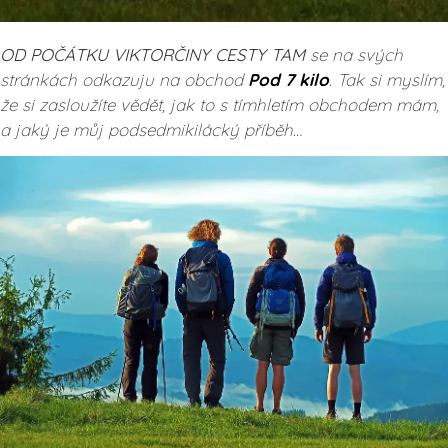
OD POČÁTKU VIKTORČINY CESTY TAM
se na svých
stránkách odkazuju na obchod
Pod 7 kilo
. Tak si myslím,
že si zasloužíte vědět, jak to s tímhletím obchodem mám,
a jaký je můj podsedmikilácký příběh…