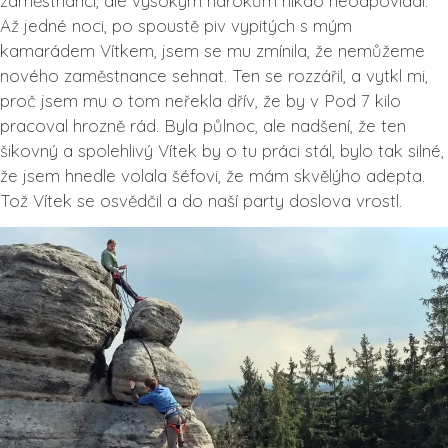
zaměstnanci, ale vysokým nárokům nikdo neodpovídal.
Až jedné noci, po spoustě piv vypitých s mým
kamarádem Vítkem, jsem se mu zmínila, že nemůžeme
nového zaměstnance sehnat. Ten se rozzářil, a vytkl mi,
proč jsem mu o tom neřekla dřív, že by v Pod 7 kilo
pracoval hrozně rád. Byla půlnoc, ale nadšení, že ten
šikovný a spolehlivý Vítek by o tu práci stál, bylo tak silné,
že jsem hnedle volala šéfovi, že mám skvělýho adepta.
Tož Vítek se osvědčil a do naší party doslova vrostl.