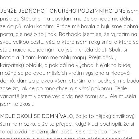
JENŽE JEDNOHO PONURÉHO PODZIMNÍHO DNE
jsem
přišla za Štěpánem a povídám mu, že se nedá nic dělat,
že do půl roku končím. Práce mě bavila a byli jsme dobrá
parta, ale nešlo to jinak. Rozhodla jsem se, že vyrazím na
svou velkou cestu, věc, o které jsem roky snila, a která se
stala najednou jediným, co jsem chtěla dělat. Sbalit si
batoh a jít tam, kam mě táhly mapy. Přejít pěšky
karpatský oblouk, a pak dál na východ. Nějak to bude,
možná se po dvou měsících vrátím vysílená a hladová
domů, dám za pravdu všem starším a moudřejším a budu
zase žít, jak se po mně chce, a s větší pokorou. Téhle
variantě jsem vlastně věřila víc, než tomu snu. Ale musela
jsem to zkusit.
MOJE OKOLÍ SE DOMNÍVALO
, že je to nějaký chvilkový
šum na mozku, a že to přejde. Když kluci pochopili, že si
to opravdu nerozmyslím, začali se shánět po novém