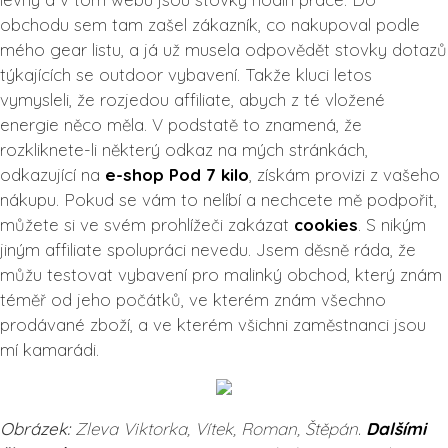
obchodu sem tam zašel zákazník, co nakupoval podle
mého gear listu, a já už musela odpovědět stovky dotazů
týkajících se outdoor vybavení. Takže kluci letos
vymysleli, že rozjedou affiliate, abych z té vložené
energie něco měla. V podstatě to znamená, že
rozkliknete-li některý odkaz na mých stránkách,
odkazující na
e-shop Pod 7 kilo
, získám provizi z vašeho
nákupu. Pokud se vám to nelíbí a nechcete mě podpořit,
můžete si ve svém prohlížeči zakázat
cookies
. S nikým
jiným affiliate spolupráci nevedu. Jsem děsně ráda, že
můžu testovat vybavení pro malinký obchod, který znám
téměř od jeho počátků, ve kterém znám všechno
prodávané zboží, a ve kterém všichni zaměstnanci jsou
mí kamarádi.
Obrázek:
Zleva Viktorka, Vítek, Roman, Štěpán.
Dalšími