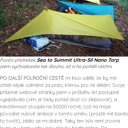
Sea to Summit Ultra-Sil Nano Tarp
Pončo přístřešek
jsem vychvalovala tak dlouho, až si ho pořídili všichni.
PO DALŠÍ PŮLROČNÍ CESTĚ
mi kluci sdělili, že by mě
chtěli nějak odměnit za práci, kterou pro ně dělám. Svoje
příšerné webové stránky jsem v průběhu let postupně
vypiplávala (vím, je tady pořád dost co zlepšovat), a
návštěvnost stoupla na 50000 ročně, což na moje
původně nulové ambice v tomto směru (prostě mě bavilo
to tvořit), zdálo se mi dobré. Taky ten Wix není zrovna
levný a v tom webu jsou stovky hodin práce. Do