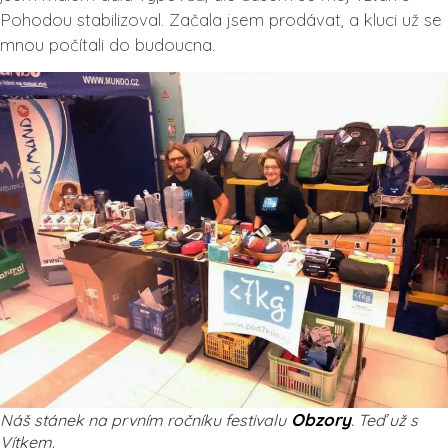
Pohodou stabilizoval. Začala jsem prodávat, a kluci už se
mnou počítali do budoucna.
Obzory
Náš stánek na prvním ročníku festivalu
. Teď už s
Vítkem.