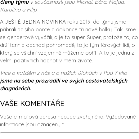
členy týmu
v současnosti jsou Michal, Bára, Majda,
Karolína a Filip.
A JEŠTĚ JEDNA NOVINKA
roku 2019: do týmu jsme
přibrali dalšího borce a dokonce tři nové holky! Tak jsme
se genderově vyvážili, a je to super. Super, protože to, co
drží tenhle obchod pohromadě, to je tým férových lidí, o
který se všichni vzájemně můžeme opřít. A to je jedna z
velmi pozitivních hodnot v mém životě.
Více o každém z nás a o našich úlohách v Pod 7 kilo
jsme na sebe prozradili ve svých cestovatelských
diagnózách.
VAŠE KOMENTÁŘE
Vaše e-mailová adresa nebude zveřejněna.
Vyžadované
informace jsou označeny
*