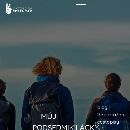
blog
|
MŮJ
Reportáže a
cestopisy
|
PODSEDMIKILÁCKÝ
Můj